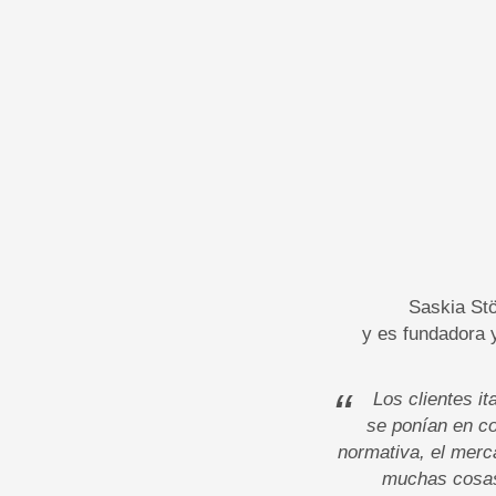
Saskia Stö
y es fundadora 
“
Los clientes it
se ponían en co
normativa, el merca
muchas cosas.