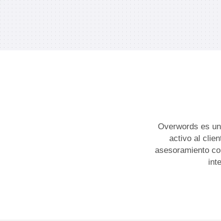
Overwords es una
activo al clie
asesoramiento com
int