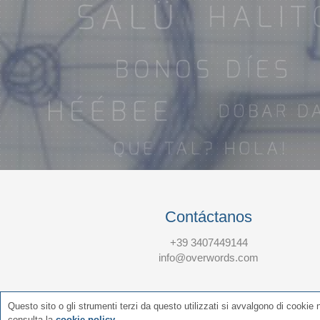
Contáctanos
+39 3407449144
info@overwords.com
Questo sito o gli strumenti terzi da questo utilizzati si avvalgono di cookie n
consulta la
cookie policy
.